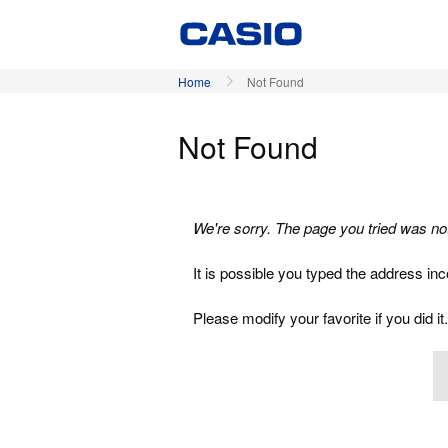
Home
Not Found
Not Found
We're sorry. The page you tried was no
It is possible you typed the address in
Please modify your favorite if you did it